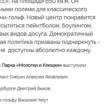
с», на площади 650 кв.м. Он
ными полями для классического
ини-гольф. Новый центр понравится
сытиться пейнтболом, боулингом,
овых видов досуга. Демократичный
ая политика призваны подчеркнуть -
дня доступны абсолютно каждому.
ю
Парка «Молотки и Клюшки»
выступили:
ант Гнесин Алексей Яковлевич
ербурге Дмитрий Быков
 гольфу Василий Чмут