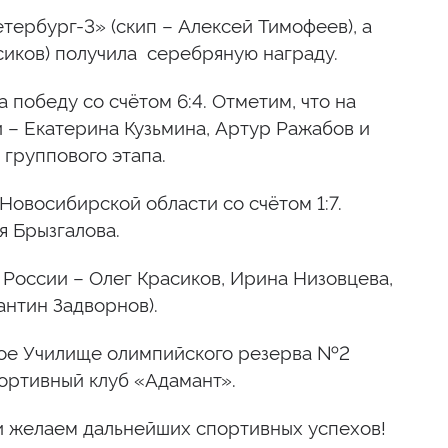
ербург-3» (скип – Алексей Тимофеев), а
сиков) получила серебряную награду.
победу со счётом 6:4. Отметим, что на
и – Екатерина Кузьмина, Артур Ражабов и
 группового этапа.
овосибирской области со счётом 1:7.
 Брызгалова.
России – Олег Красиков, Ирина Низовцева,
антин Задворнов).
ое Училище олимпийского резерва №2
портивный клуб «Адамант».
и желаем дальнейших спортивных успехов!