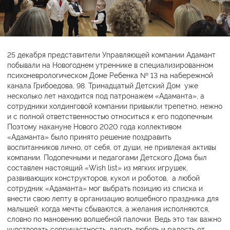
25 декабря представители Управляющей компании Адамант
побывали на Новогоднем утреннике в специализированном
психоневрологическом Доме Ребенка № 13 на набережной
канала Грибоедова, 98. Тринадцатый Детский Дом уже
несколько лет находится под патронажем «Адаманта», а
сотрудники холдинговой компании привыкли трепетно, нежно
и с полной ответственностью относиться к его подопечным.
Поэтому накануне Нового 2020 года коллективом
«Адаманта» было принято решение поздравить
воспитанников лично, от себя, от души, не привлекая активы
компании. Подопечными и педагогами Детского Дома был
составлен настоящий «Wish list» из мягких игрушек,
развивающих конструкторов, кукол и роботов, а любой
сотрудник «Адаманта» мог выбрать позицию из списка и
внести свою лепту в организацию волшебного праздника для
малышей: когда мечты сбываются, а желания исполняются,
словно по мановению волшебной палочки. Ведь это так важно
чувствовать сопричастность, дарить любовь и радость от