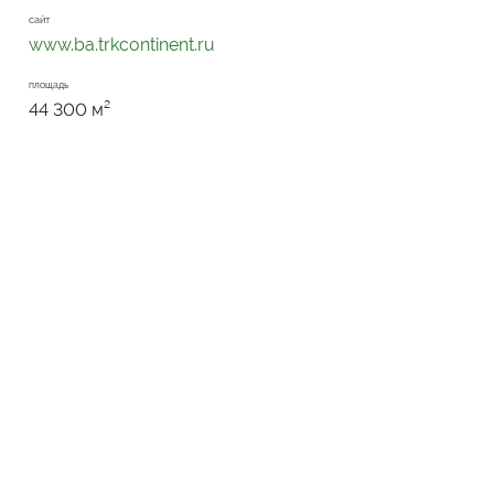
сайт
www.ba.trkcontinent.ru
площадь
44 300 м²