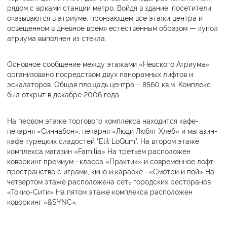
рядом с арками станции метро. Войдя в здание, посетители
оказываются в атриуме, пронзающем все этажи центра и
освещенном в дневное время естественным образом — купол
атриума выполнен из стекла.
Основное сообщение между этажами «Невского Атриума»
организовано посредством двух панорамных лифтов и
эскалаторов. Общая площадь центра – 8560 кв.м. Комплекс
был открыт в декабре 2006 года.
На первом этаже торгового комплекса находится кафе-
пекарня «Синнабон», пекарня «Люди Любят Хлеб» и магазин-
кафе турецких сладостей "Elit LoQum". На втором этаже
комплекса магазин «Familia» На третьем расположен
коворкинг премиум –класса «Практик» и современное лофт-
пространство с играми, кино и караоке –«Смотри и пой» На
четвертом этаже расположена сеть городских ресторанов
«Токио-Сити» На пятом этаже комплекса расположен
коворкинг «&SYNC».