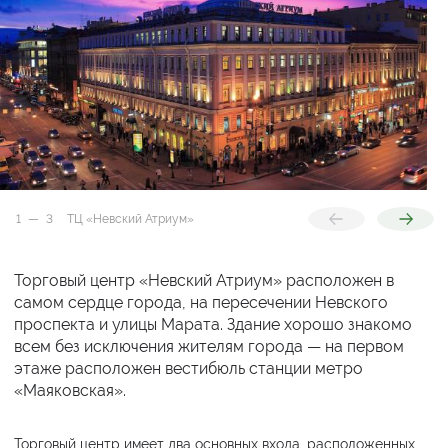
ТЦ «Невский Атриум»
ТЦ «Невский Атриум»
1
—
3
ТЦ «Невский Атриум»
2
3
Торговый центр «Невский Атриум» расположен в
самом сердце города, на пересечении Невского
проспекта и улицы Марата. Здание хорошо знакомо
всем без исключения жителям города — на первом
этаже расположен вестибюль станции метро
«Маяковская».
Торговый центр имеет два основных входа, расположенных